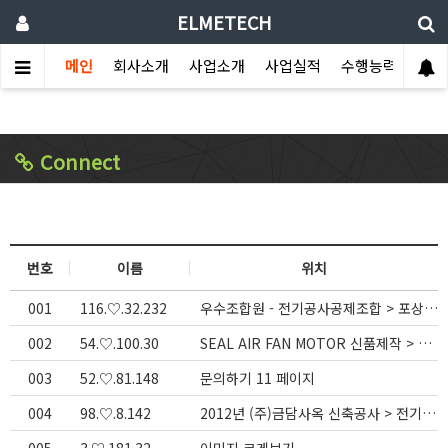
ELMETECH
메인
회사소개
사업소개
사업실적
수행능력
홍보
Connect
번호
이름
위치
001
116.♡.32.232
우수조합원 - 전기공사공제조합 > 포상현황
002
54.♡.100.30
SEAL AIR FAN MOTOR 신품제작 > 전동기사업
003
52.♡.81.148
문의하기 11 페이지
004
98.♡.8.142
2012년 (주)금담사옥 신축공사 > 전기/통신/소방공사