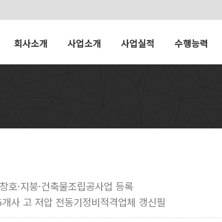
회사소개
사업소개
사업실적
수행능력
·창호·지붕·건축물조립공사업 등록
5개사 고 저압 전동기정비적격업체 갱신필