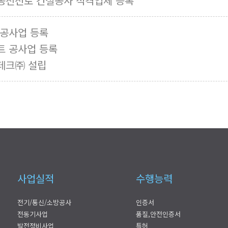
송전선로 건설공사 적격업체 등록
 공사업 등록
트 공사업 등록
테크㈜ 설립
사업실적
수행능력
전기/통신/소방공사
인증서
전동기사업
품질,안전인증서
발전정비사업
특허