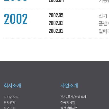
가공
2003.04
2002
전기
2002.05
플랜
2002.03
일메
2002.01
회사소개
사업소개
CEO인사말
전기/통신/소방공사
회사연혁
전동기사업
사업면허
발전정비사업