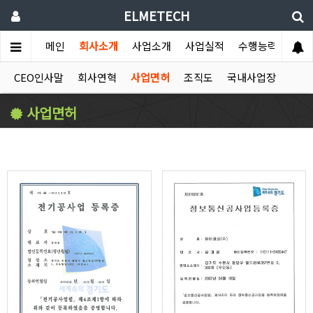
ELMETECH
메인
회사소개
사업소개
사업실적
수행능력
홍보
CEO인사말
회사연혁
사업면허
조직도
국내사업장
사업면허