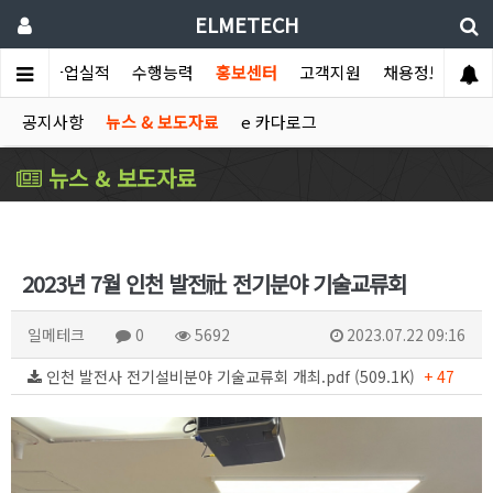
ELMETECH
소개
사업실적
수행능력
홍보센터
고객지원
채용정보
공지사항
뉴스 & 보도자료
e 카다로그
뉴스 & 보도자료
2023년 7월 인천 발전社 전기분야 기술교류회
일메테크
0
5692
2023.07.22 09:16
인천 발전사 전기설비분야 기술교류회 개최.pdf (509.1K)
+ 47