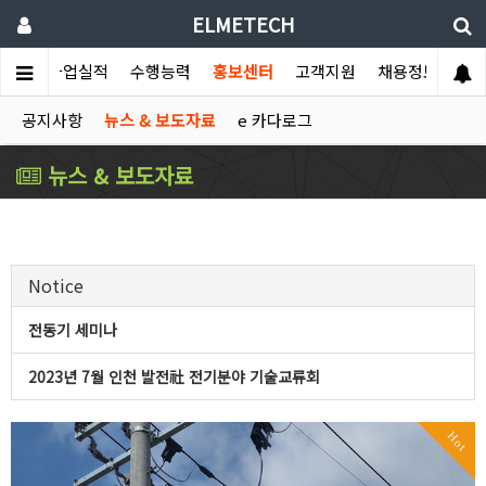
ELMETECH
소개
사업실적
수행능력
홍보센터
고객지원
채용정보
공지사항
뉴스 & 보도자료
e 카다로그
뉴스 & 보도자료
Notice
전동기 세미나
2023년 7월 인천 발전社 전기분야 기술교류회
Hot