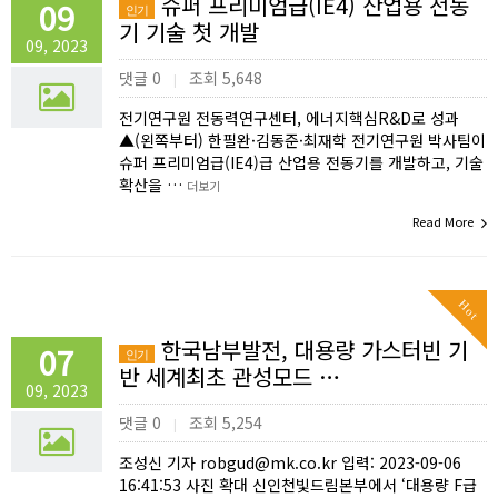
슈퍼 프리미엄급(IE4) 산업용 전동
09
인기
기 기술 첫 개발
09, 2023
댓글 0
조회 5,648
|
전기연구원 전동력연구센터, 에너지핵심R&D로 성과
▲(왼쪽부터) 한필완·김동준·최재학 전기연구원 박사팀이
슈퍼 프리미엄급(IE4)급 산업용 전동기를 개발하고, 기술
확산을 …
더보기
Read More
Hot
한국남부발전, 대용량 가스터빈 기
07
인기
반 세계최초 관성모드 …
09, 2023
댓글 0
조회 5,254
|
조성신 기자 robgud@mk.co.kr 입력: 2023-09-06
16:41:53 사진 확대 신인천빛드림본부에서 ‘대용량 F급