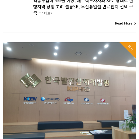
획총투입비 4조원 이상, 재무적투자자와 SPC 형태로 진
행지역 상황 고려 블룸SK, 두산퓨얼셀 연료전지 선택 구
축 …
더보기
Read More
Hot