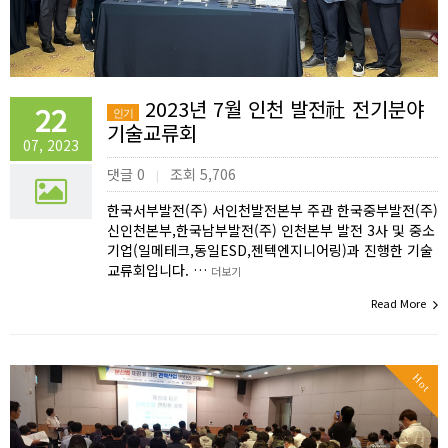
2023년 7월 인천 발전社 전기분야
22
인기
기술교류회
07, 2023
댓글 0
조회 5,706
|
한국서부발전(주) 서인천발전본부 주관 한국중부발전(주)
신인천본부,한국남부발전(주) 인천본부 발전 3사 및 중소
기업(일메테크,동일ESD,젠텍엔지니어링)과 진행한 기술
교류회입니다. …
더보기
Read More
Hot